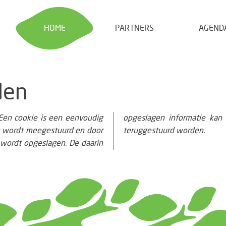
HOME
PARTNERS
AGEND
den
Een cookie is een eenvoudig
oek weer naar onze servers
te wordt meegestuurd en door
teruggestuurd worden.
wordt opgeslagen. De daarin